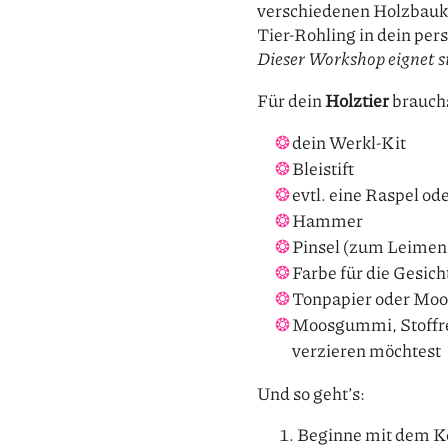
verschiedenen Holzbauklö
Tier-Rohling in dein per
Dieser Workshop eignet s
Für dein
Holztier
brauchs
dein Werkl-Kit
Bleistift
evtl. eine Raspel ode
Hammer
Pinsel (zum Leimen
Farbe für die Gesic
Tonpapier oder Moo
Moosgummi, Stoffrest
verzieren möchtest
Und so geht’s:
Beginne mit dem Kop