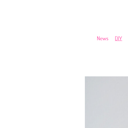
News
DIY