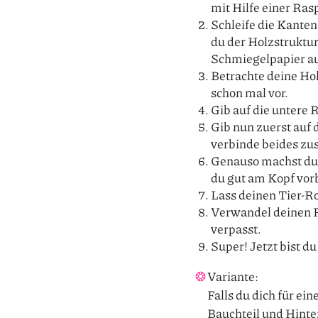
mit Hilfe einer Ras
Schleife die Kanten
du der Holzstruktur
Schmiegelpapier auf
Betrachte deine Hol
schon mal vor.
Gib auf die untere
Gib nun zuerst auf 
verbinde beides zu
Genauso machst du 
du gut am Kopf vor
Lass deinen Tier-Ro
Verwandel deinen R
verpasst.
Super! Jetzt bist du 
Variante:
Falls du dich für ei
Bauchteil und Hinter