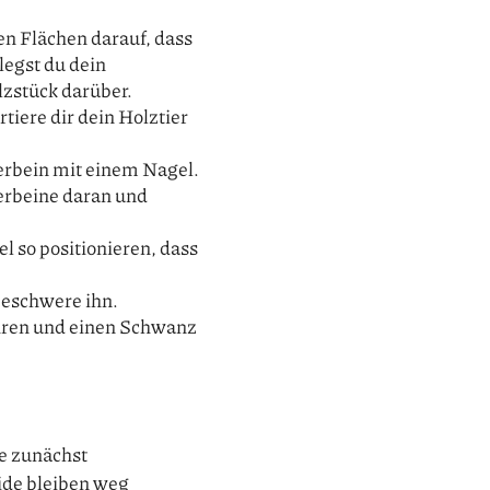
en Flächen darauf, dass
legst du dein
lzstück darüber.
tiere dir dein Holztier
erbein mit einem Nagel.
terbeine daran und
 so positionieren, dass
beschwere ihn.
Ohren und einen Schwanz
de zunächst
eide bleiben weg