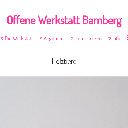
Offene Werkstatt Bamberg
Die Werkstatt
Angebote
Unterstützen
Info
Holztiere