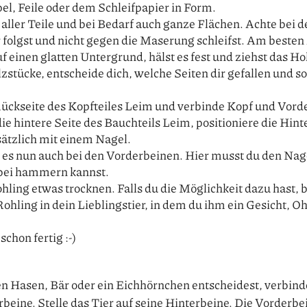
pel, Feile oder dem Schleifpapier in Form.
 aller Teile und bei Bedarf auch ganze Flächen. Achte bei d
 folgst und nicht gegen die Maserung schleifst. Am besten 
 einen glatten Untergrund, hälst es fest und ziehst das Ho
zstücke, entscheide dich, welche Seiten dir gefallen und sor
 Rückseite des Kopfteiles Leim und verbinde Kopf und Vord
die hintere Seite des Bauchteils Leim, positioniere die Hin
sätzlich mit einem Nagel.
es nun auch bei den Vorderbeinen. Hier musst du den Nagel
bei hammern kannst.
hling etwas trocknen. Falls du die Möglichkeit dazu hast, 
ohling in dein Lieblingstier, in dem du ihm ein Gesicht, 
schon fertig :-)
nen Hasen, Bär oder ein Eichhörnchen entscheidest, verbin
beine. Stelle das Tier auf seine Hinterbeine. Die Vorderb