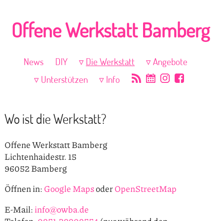
Offene Werkstatt Bamberg
News
DIY
Die Werkstatt
Angebote
Unterstützen
Info
Wo ist die Werkstatt?
Offene Werkstatt Bamberg
Lichtenhaidestr. 15
96052 Bamberg
Öffnen in:
Google Maps
oder
OpenStreetMap
E-Mail:
info@owba.de
Telefon:
0951-29909554
(nur während den