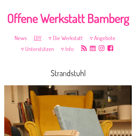
Offene Werkstatt Bamberg
News
DIY
Die Werkstatt
Angebote
Unterstützen
Info
Strandstuhl